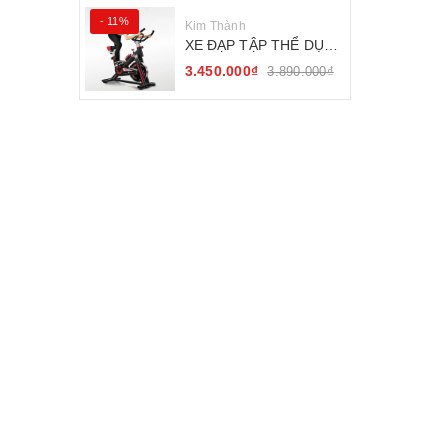
- 11%
Kim Thành
XE ĐẠP TẬP THỂ DỤC
SEJAN GH-709
3.450.000₫
3.890.000₫