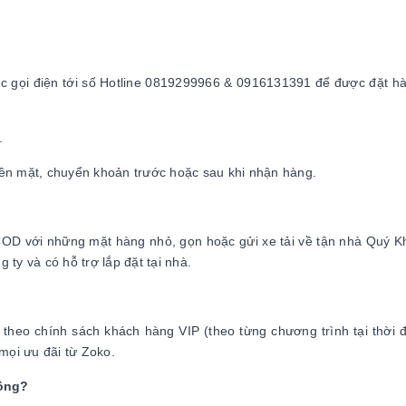
ặc gọi điện tới số Hotline 0819299966 & 0916131391 để được đặt h
.
tiền mặt, chuyển khoản trước hoặc sau khi nhận hàng.
COD với những mặt hàng nhỏ, gọn hoặc gửi xe tải về tận nhà Quý K
ty và có hỗ trợ lắp đặt tại nhà.
 theo chính sách khách hàng VIP (theo từng chương trình tại thời
ọi ưu đãi từ Zoko.
hông?