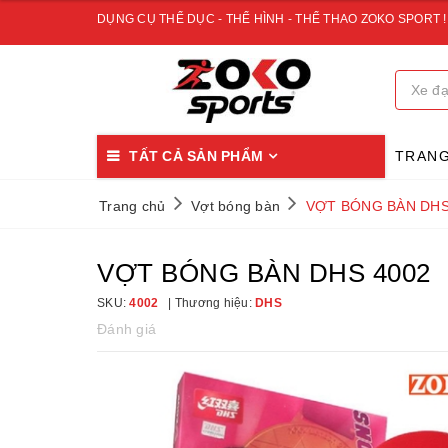
DỤNG CỤ THỂ DỤC - THỂ HÌNH - THỂ THAO ZOKO SPORT !
TẤT CẢ SẢN PHẨM
TRAN
Trang chủ
Vợt bóng bàn
VỢT BÓNG BÀN DHS
VỢT BÓNG BÀN DHS 4002
SKU:
4002
Thương hiệu:
DHS
Đánh giá