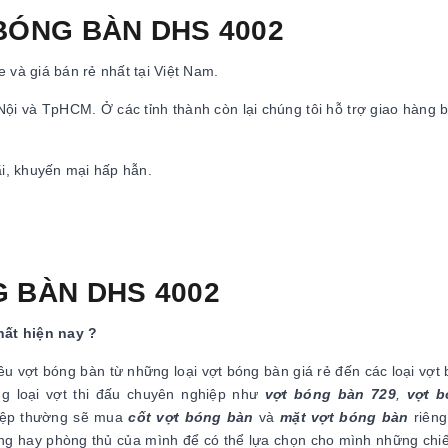
 BÓNG BÀN DHS 4002
 và giá bán rẻ nhất tại Việt Nam.
 Nội và TpHCM. Ở các tỉnh thành còn lại chúng tôi hỗ trợ giao hàng 
ãi, khuyến mại hấp hẫn.
G BÀN DHS 4002
hất hiện nay ?
iều vợt bóng bàn từ những loại vợt bóng bàn giá rẻ đến các loại vợt
ng loại vợt thi đấu chuyên nghiệp như
vợt bóng bàn 729
,
vợt 
hiệp thường sẽ mua
cốt vợt bóng bàn
và
mặt vợt bóng bàn
riêng
ông hay phòng thủ của mình để có thể lựa chọn cho mình những chiế