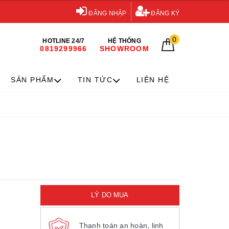
ĐĂNG NHẬP
ĐĂNG KÝ
0
HOTLINE 24/7
HỆ THỐNG
0819299966
SHOWROOM
SẢN PHẨM
TIN TỨC
LIÊN HỆ
LÝ DO MUA
Thanh toán an hoàn, linh