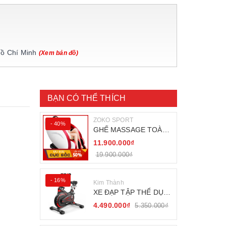
Hồ Chí Minh
(Xem bản đồ)
BẠN CÓ THỂ THÍCH
ZOKO SPORT
- 40%
GHẾ MASSAGE TOÀN
THÂN ZOKO 68
11.900.000₫
19.900.000₫
- 16%
Kim Thành
XE ĐẠP TẬP THỂ DỤC
FITNESS BÁNH ĐÀ
4.490.000₫
5.350.000₫
KHÁNG TỪ