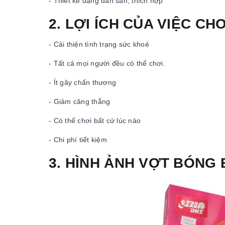
- Thiết kế dạng dán sẵn, thích hợp
2. LỢI ÍCH CỦA VIỆC C
- Cải thiện tình trạng sức khoẻ
- Tất cả mọi người đều có thể chơi.
- Ít gây chấn thương
- Giảm căng thẳng
- Có thể chơi bất cứ lúc nào
- Chi phí tiết kiệm
3. HÌNH ẢNH VỢT BÓNG 