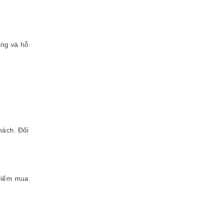
àng và hỗ
hách. Đối
 điểm mua