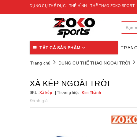
DỤNG CỤ THỂ DỤC - THỂ HÌNH - THỂ THAO ZOKO SPORT !
TẤT CẢ SẢN PHẨM
TRAN
Trang chủ
DỤNG CỤ THỂ THAO NGOÀI TRỜI
XÀ KÉP NGOÀI TRỜI
SKU:
Xà kép
Thương hiệu:
Kim Thành
Đánh giá