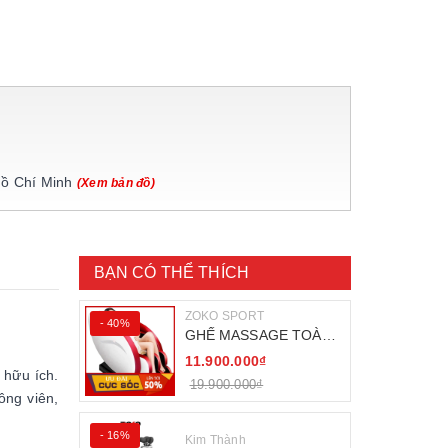
Hồ Chí Minh
(Xem bản đồ)
BẠN CÓ THỂ THÍCH
ZOKO SPORT
- 40%
GHẾ MASSAGE TOÀN
THÂN ZOKO 68
11.900.000₫
 hữu ích.
19.900.000₫
ông viên,
- 16%
Kim Thành