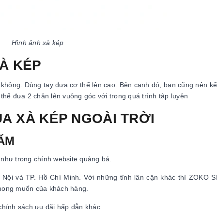
Hình ảnh xà kép
À KÉP
 không. Dùng tay đưa cơ thể lên cao. Bên cạnh đó, bạn cũng nên kế
́ thể đưa 2 chân lên vuông góc với trong quá trình tập luyện
UA XÀ KÉP NGOÀI TRỜI
HẨM
như trong chính website quảng bá.
 Hà Nội và TP. Hồ Chí Minh. Với những tỉnh lân cận khác thì ZOKO
mong muốn của khách hàng.
 chính sách ưu đãi hấp dẫn khác