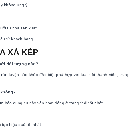
ấy không ưng ý.
 lỗi từ nhà sản xuất
cầu từ khách hàng
UA XÀ KÉP
với đối tượng nào?
rèn luyện sức khỏe đặc biệt phù hợp với lứa tuổi thanh niên, trun
ì không?
m bảo dụng cụ này vẫn hoạt động ở trạng thái tốt nhất.
tạo hiệu quả tốt nhất.