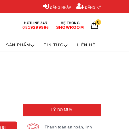
ĐĂNG NHẬP
ĐĂNG KÝ
0
HOTLINE 24/7
HỆ THỐNG
0819299966
SHOWROOM
SẢN PHẨM
TIN TỨC
LIÊN HỆ
LÝ DO MUA
Thanh toán an hoàn, linh
đãi