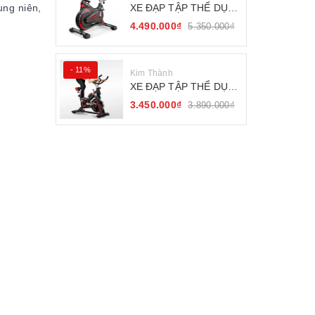
XE ĐẠP TẬP THỂ DỤC
ung niên,
FITNESS BÁNH ĐÀ
4.490.000₫
5.350.000₫
KHÁNG TỪ
- 11%
Kim Thành
XE ĐẠP TẬP THỂ DỤC
SEJAN GH-709
3.450.000₫
3.890.000₫