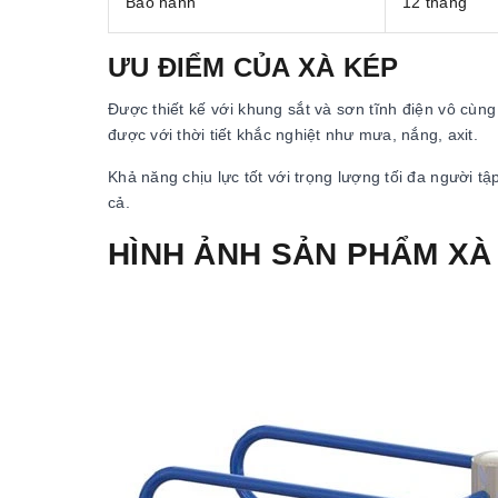
Bảo hành
12 tháng
ƯU ĐIỂM CỦA XÀ KÉP
Được thiết kế với khung sắt và sơn tĩnh điện vô c
được với thời tiết khắc nghiệt như mưa, nắng, axit.
Khả năng chịu lực tốt với trọng lượng tối đa người tậ
cả.
HÌNH ẢNH SẢN PHẨM XÀ