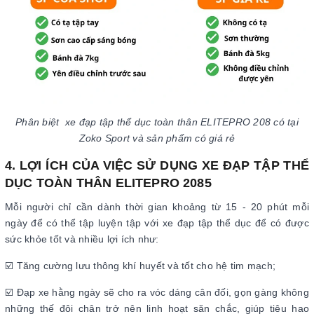
Phân biệt xe đạp tập thể dục toàn thân ELITEPRO 208 có tại
Zoko Sport và sản phẩm có giá rẻ
4. LỢI ÍCH CỦA VIỆC SỬ DỤNG XE ĐẠP TẬP THỂ
DỤC TOÀN THÂN ELITEPRO 2085
Mỗi người chỉ cần dành thời gian khoảng từ 15 - 20 phút mỗi
ngày để có thể tập luyện tập với xe đạp tập thể dục để có được
sức khỏe tốt và nhiều lợi ích như:
☑️ Tăng cường lưu thông khí huyết và tốt cho hệ tim mạch;
☑️ Đạp xe hằng ngày sẽ cho ra vóc dáng cân đối, gọn gàng không
những thế đôi chân trở nên linh hoạt săn chắc, giúp tiêu hao