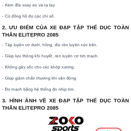
- Kèm đĩa xoay eo và tạ tay
- Có đồng hồ đo các chỉ số.
2. ƯU ĐIỂM CỦA XE ĐẠP TẬP THỂ DỤC TOÀN
THÂN ELITEPRO 2085
- Tập luyện cơ dưới, hông, đùi rèn luyện sức bền.
- Giúp lưu thông khí huyết, rèn luyện cơ tim mạch.
- Không gây sốc cho các khớp xương.
- Giúp giảm chấn thương khi vận động.
- Đo mạch bằng hệ thống đo nhịp tim.
3. HÌNH ẢNH VỀ XE ĐẠP TẬP THỂ DỤC TOÀN
THÂN ELITEPRO 2085