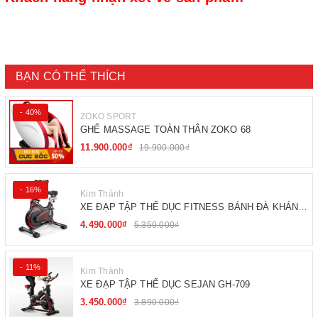
BẠN CÓ THỂ THÍCH
- 40%
ZOKO SPORT
GHẾ MASSAGE TOÀN THÂN ZOKO 68
11.900.000₫
19.900.000₫
- 16%
Kim Thành
XE ĐẠP TẬP THỂ DỤC FITNESS BÁNH ĐÀ KHÁNG
TỪ
4.490.000₫
5.350.000₫
- 11%
Kim Thành
XE ĐẠP TẬP THỂ DỤC SEJAN GH-709
3.450.000₫
3.890.000₫