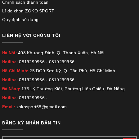
Chính sách thanh toán
Lí do chọn ZOKO SPORT
Quy định sử dụng
LIÊN HỆ VỚI CHÚNG TÔI
408 Khương Đình, Q. Thanh Xuân, Hà Nội
Hà Nội:
0819299966
-
0819299966
Hotline:
25 DC9 Sơn Kỳ, Q. Tân Phú, Hồ Chí Minh
Hồ Chí Minh:
0819299966
-
0819299966
Hotline:
175 Lý Thường Kiệt, Phường Liên Chiểu, Đà Nẵng
Đà Nẵng:
0819299966
-
Hotline:
zokosport68@gmail.com
Email:
ĐĂNG KÝ NHẬN BẢN TIN