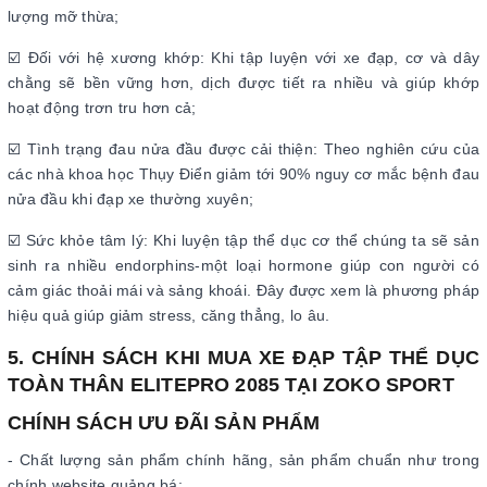
lượng mỡ thừa;
☑️ Đối với hệ xương khớp: Khi tập luyện với xe đạp, cơ và dây
chằng sẽ bền vững hơn, dịch được tiết ra nhiều và giúp khớp
hoạt động trơn tru hơn cả;
☑️ Tình trạng đau nửa đầu được cải thiện: Theo nghiên cứu của
các nhà khoa học Thụy Điển giảm tới 90% nguy cơ mắc bệnh đau
nửa đầu khi đạp xe thường xuyên;
☑️ Sức khỏe tâm lý: Khi luyện tập thể dục cơ thể chúng ta sẽ sản
sinh ra nhiều endorphins-một loại hormone giúp con người có
cảm giác thoải mái và sảng khoái. Đây được xem là phương pháp
hiệu quả giúp giảm stress, căng thẳng, lo âu.
5. CHÍNH SÁCH KHI MUA XE ĐẠP TẬP THỂ DỤC
TOÀN THÂN ELITEPRO 2085 TẠI ZOKO SPORT
CHÍNH SÁCH ƯU ĐÃI SẢN PHẨM
- Chất lượng sản phẩm chính hãng, sản phẩm chuẩn như trong
chính website quảng bá;