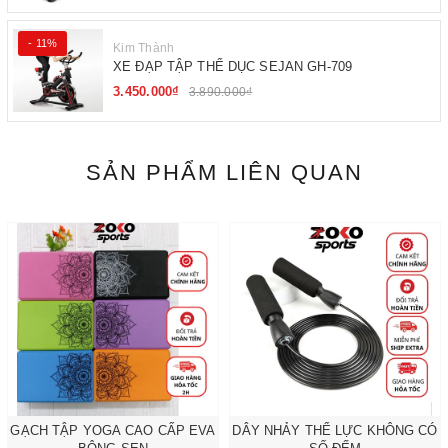
- 11%
Kim Thành
XE ĐẠP TẬP THỂ DỤC SEJAN GH-709
3.450.000₫
3.890.000₫
SẢN PHẨM LIÊN QUAN
GẠCH TẬP YOGA CAO CẤP EVA
DÂY NHẢY THỂ LỰC KHÔNG CÓ