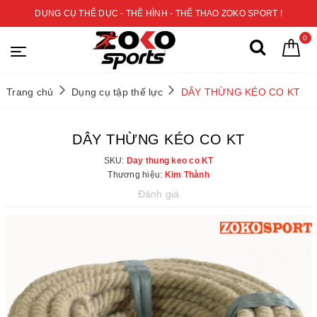
DỤNG CỤ THỂ DỤC - THỂ HÌNH - THỂ THAO ZOKO SPORT !
0
Trang chủ
Dụng cụ tập thể lực
DÂY THỪNG KÉO CO KT
DÂY THỪNG KÉO CO KT
SKU:
Day thung keo co KT
Thương hiệu:
Kim Thành
Đánh giá