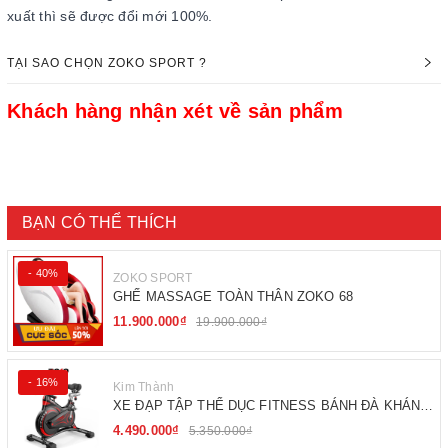
xuất thì sẽ được đổi mới 100%.
TẠI SAO CHỌN ZOKO SPORT ?
Khách hàng nhận xét về sản phẩm
BẠN CÓ THỂ THÍCH
- 40%
ZOKO SPORT
GHẾ MASSAGE TOÀN THÂN ZOKO 68
11.900.000₫
19.900.000₫
- 16%
Kim Thành
XE ĐẠP TẬP THỂ DỤC FITNESS BÁNH ĐÀ KHÁNG
TỪ
4.490.000₫
5.350.000₫