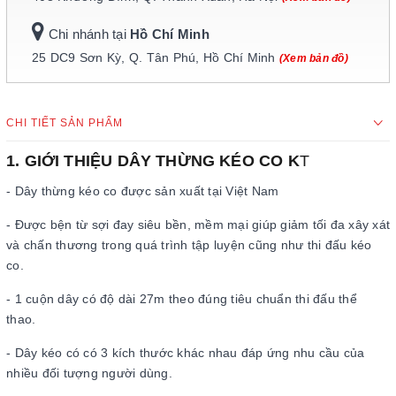
Chi nhánh tại
Hồ Chí Minh
25 DC9 Sơn Kỳ, Q. Tân Phú, Hồ Chí Minh
(Xem bản đồ)
CHI TIẾT SẢN PHẨM
1. GIỚI THIỆU DÂY THỪNG KÉO CO K
T
- Dây thừng kéo co được sản xuất tại Việt Nam
- Được bện từ sợi đay siêu bền, mềm mại giúp giảm tối đa xây xát
và chấn thương trong quá trình tập luyện cũng như thi đấu kéo
co.
- 1 cuộn dây có độ dài 27m theo đúng tiêu chuẩn thi đấu thể
thao.
- Dây kéo có có 3 kích thước khác nhau đáp ứng nhu cầu của
nhiều đối tượng người dùng.