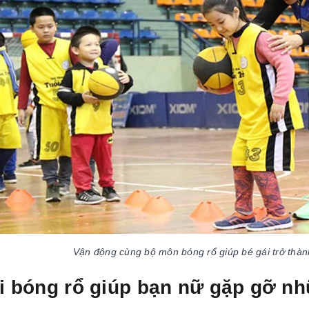
Vận động cùng bộ môn bóng rổ giúp bé gái trở thàn
i bóng rổ giúp bạn nữ gặp gỡ n