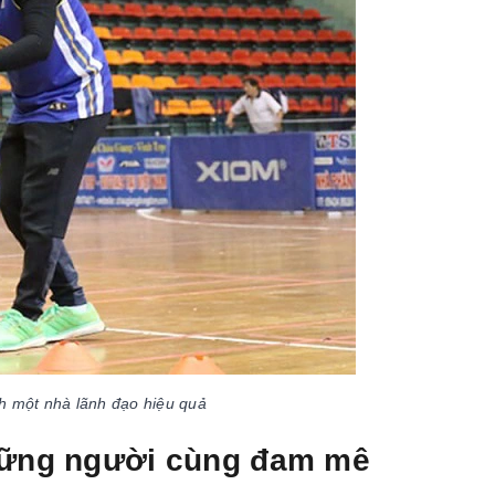
h một nhà lãnh đạo hiệu quả
hững người cùng đam mê