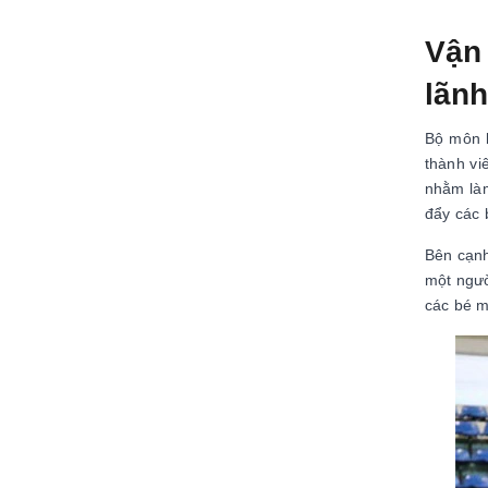
Vận
lãnh
Bộ môn b
thành vi
nhằm làm
đẩy các 
Bên cạnh
một ngườ
các bé m