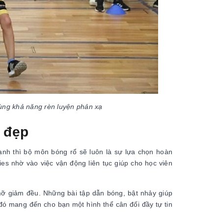
ùng khả năng rèn luyện phản xạ
 đẹp
nh thì bộ môn bóng rổ sẽ luôn là sự lựa chọn hoàn
ies nhờ vào việc vận động liên tục giúp cho học viên
 mỡ giảm đều. Những bài tập dẫn bóng, bật nhảy giúp
đó mang đến cho bạn một hình thể cân đối đầy tự tin