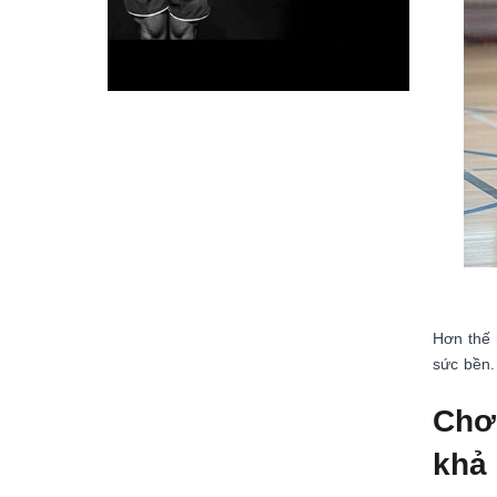
Hơn thế 
sức bền.
Chơ
khả