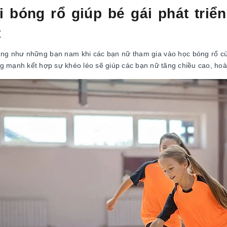
 bóng rổ giúp bé gái phát triển
t
ng như những bạn nam khi các bạn nữ tham gia vào học bóng rổ c
g mạnh kết hợp sự khéo léo sẽ giúp các bạn nữ tăng chiều cao, hoà