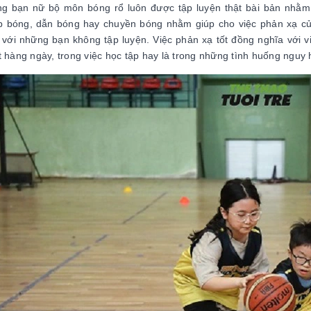
g bạn nữ bộ môn bóng rổ luôn được tập luyện thật bài bản nhằm
 bóng, dẫn bóng hay chuyền bóng nhằm giúp cho việc phản xạ củ
 với những bạn không tập luyện. Việc phản xạ tốt đồng nghĩa với 
t hàng ngày, trong việc học tập hay là trong những tình huống nguy 