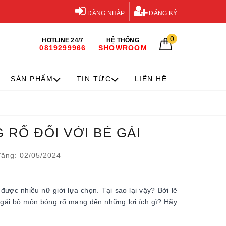
ĐĂNG NHẬP
ĐĂNG KÝ
0
HOTLINE 24/7
HỆ THỐNG
0819299966
SHOWROOM
SẢN PHẨM
TIN TỨC
LIÊN HỆ
 RỔ ĐỐI VỚI BÉ GÁI
ăng: 02/05/2024
ược nhiều nữ giới lựa chọn. Tại sao lại vậy? Bởi lẽ
bé gái bộ môn bóng rổ mang đến những lợi ích gì? Hãy