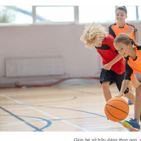
Giúp bé sở hữu dáng thon gọn,