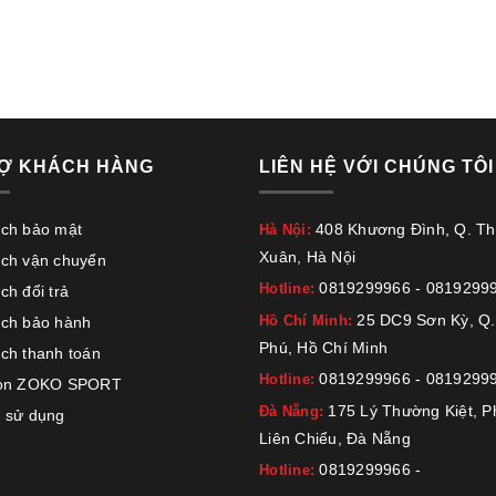
Ợ KHÁCH HÀNG
LIÊN HỆ VỚI CHÚNG TÔI
ách bảo mật
408 Khương Đình, Q. T
Hà Nội:
Xuân, Hà Nội
ách vận chuyển
0819299966
-
0819299
Hotline:
ch đổi trả
25 DC9 Sơn Kỳ, Q.
Hồ Chí Minh:
ách bảo hành
Phú, Hồ Chí Minh
ch thanh toán
0819299966
-
0819299
Hotline:
họn ZOKO SPORT
175 Lý Thường Kiệt, 
Đà Nẵng:
 sử dụng
Liên Chiểu, Đà Nẵng
0819299966
-
Hotline: