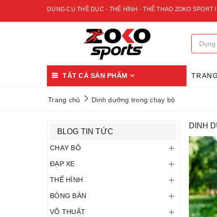
DỤNG CỤ THỂ DỤC - THỂ HÌNH - THỂ THAO ZOKO SPORT !
TẤT CẢ SẢN PHẨM
TRAN
Trang chủ
Dinh dưỡng trong chạy bộ
DINH 
BLOG TIN TỨC
CHẠY BỘ
ĐẠP XE
THỂ HÌNH
BÓNG BÀN
VÕ THUẬT