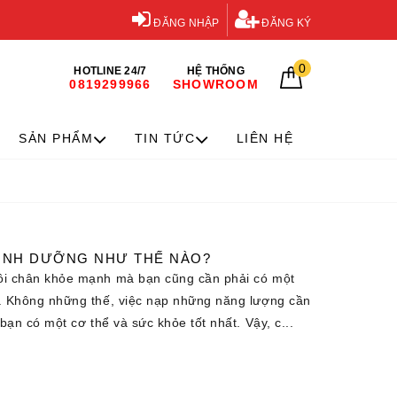
ĐĂNG NHẬP
ĐĂNG KÝ
0
HOTLINE 24/7
HỆ THỐNG
0819299966
SHOWROOM
SẢN PHẨM
TIN TỨC
LIÊN HỆ
DINH DƯỠNG NHƯ THẾ NÀO?
đôi chân khỏe mạnh mà bạn cũng cần phải có một
t. Không những thế, việc nạp những năng lượng cần
 bạn có một cơ thể và sức khỏe tốt nhất. Vậy, c...