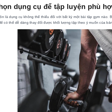
họn dụng cụ để tập luyện phù hợ
uôn là dụng cụ không thể thiếu đối với bất kỳ một bài tập gym nào. 
để có thể dễ dàng thay đổi được khối lượng tập theo ý muốn của bản