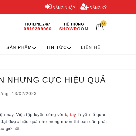
ĐĂNG NHẬP
ĐĂNG KÝ
0
HOTLINE 24/7
HỆ THỐNG
0819299966
SHOWROOM
SẢN PHẨM
TIN TỨC
LIÊN HỆ
IẢN NHƯNG CỰC HIỆU QUẢ
ăng: 13/02/2023
iện nay. Việc tập luyện cùng với
tạ tay
là yếu tố quan
 đạt được hiệu quả như mong muốn thì bạn cần phải
ao giờ hết.