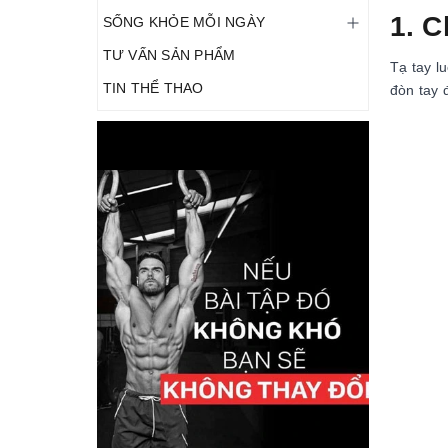
1. C
SỐNG KHỎE MỖI NGÀY
TƯ VẤN SẢN PHẨM
Tạ tay l
TIN THỂ THAO
đòn tay 