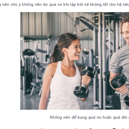
 nên chú ý không nên ăn quá no khi tập bởi sẽ không tốt cho hệ tiê
Không nên để bụng quá no hoặc quá đói t