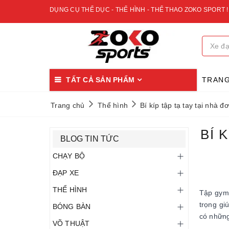
DỤNG CỤ THỂ DỤC - THỂ HÌNH - THỂ THAO ZOKO SPORT !
TẤT CẢ SẢN PHẨM
TRAN
Trang chủ
Thể hình
Bí kíp tập tạ tay tại nhà 
BÍ 
BLOG TIN TỨC
CHẠY BỘ
ĐẠP XE
THỂ HÌNH
Tập gym 
trọng gi
BÓNG BÀN
có những
VÕ THUẬT