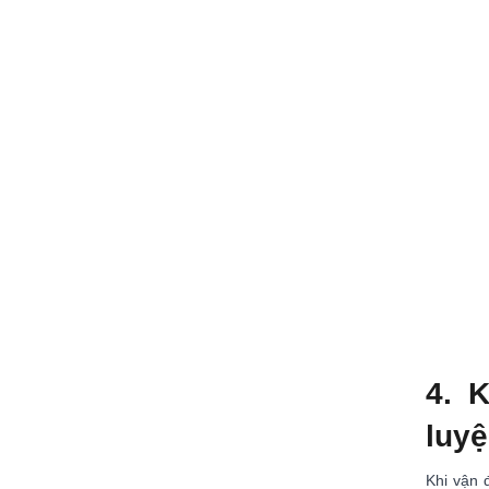
4. 
luy
Khi vận 