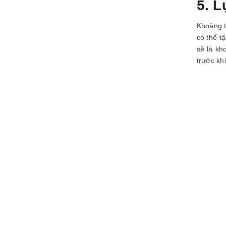
5. L
Khoảng t
có thể t
sẽ là kh
trước kh