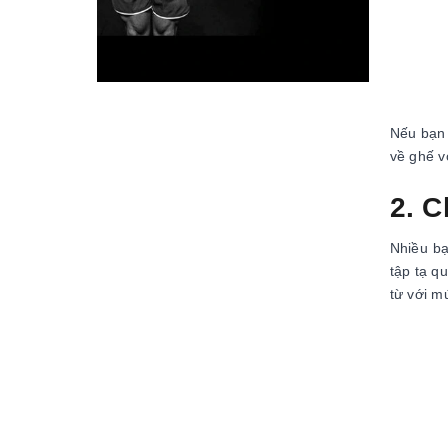
Nếu bạn 
về ghế v
2. C
Nhiều bạ
tập tạ q
từ với m