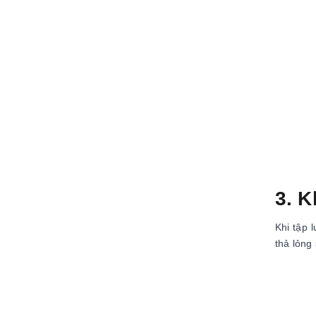
3. K
Khi tập 
thả lỏng