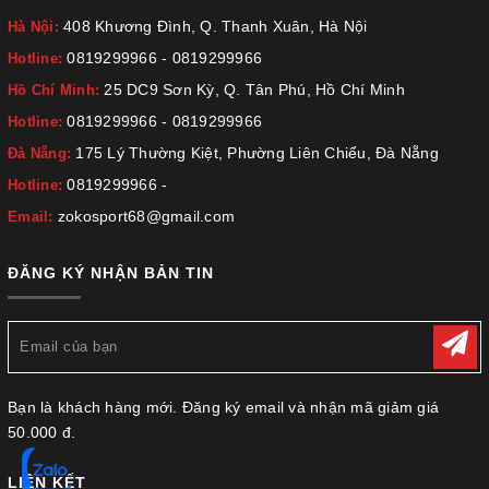
408 Khương Đình, Q. Thanh Xuân, Hà Nội
Hà Nội:
0819299966
-
0819299966
Hotline:
25 DC9 Sơn Kỳ, Q. Tân Phú, Hồ Chí Minh
Hồ Chí Minh:
0819299966
-
0819299966
Hotline:
175 Lý Thường Kiệt, Phường Liên Chiểu, Đà Nẵng
Đà Nẵng:
0819299966
-
Hotline:
zokosport68@gmail.com
Email:
ĐĂNG KÝ NHẬN BẢN TIN
Bạn là khách hàng mới. Đăng ký email và nhận mã giảm giá
50.000 đ.
LIÊN KẾT