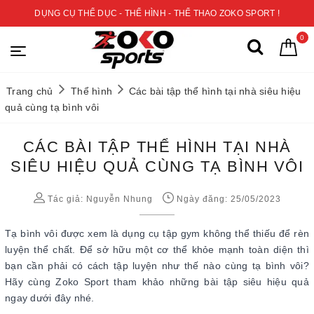
DỤNG CỤ THỂ DỤC - THỂ HÌNH - THỂ THAO ZOKO SPORT !
0
Trang chủ
Thể hình
Các bài tập thể hình tại nhà siêu hiệu
quả cùng tạ bình vôi
CÁC BÀI TẬP THỂ HÌNH TẠI NHÀ
SIÊU HIỆU QUẢ CÙNG TẠ BÌNH VÔI
Tác giả:
Nguyễn Nhung
Ngày đăng: 25/05/2023
Tạ bình vôi được xem là dụng cụ tập gym không thể thiếu để rèn
luyện thể chất. Để sở hữu một cơ thể khỏe mạnh toàn diện thì
bạn cần phải có cách tập luyện như thế nào cùng tạ bình vôi?
Hãy cùng Zoko Sport tham khảo những bài tập siêu hiệu quả
ngay dưới đây nhé.