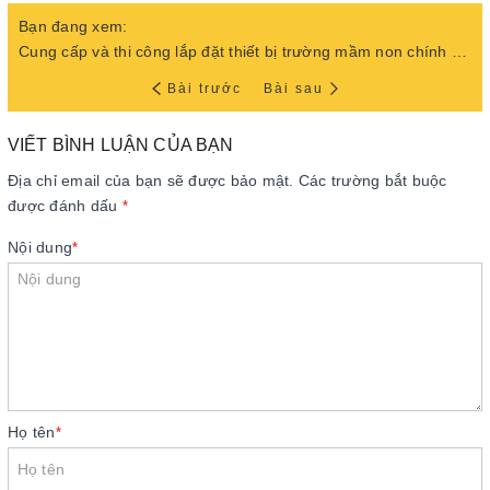
Bạn đang xem:
Cung cấp và thi công lắp đặt thiết bị trường mầm non chính hãng
Bài trước
Bài sau
VIẾT BÌNH LUẬN CỦA BẠN
Địa chỉ email của bạn sẽ được bảo mật. Các trường bắt buộc
được đánh dấu
*
Nội dung
*
Họ tên
*