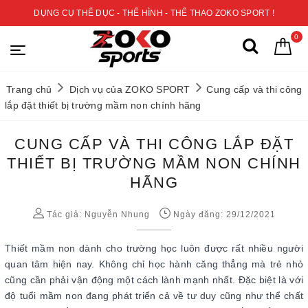
DỤNG CỤ THỂ DỤC - THỂ HÌNH - THỂ THAO ZOKO SPORT !
0
Trang chủ
Dịch vụ của ZOKO SPORT
Cung cấp và thi công
lắp đặt thiết bị trường mầm non chính hãng
CUNG CẤP VÀ THI CÔNG LẮP ĐẶT
THIẾT BỊ TRƯỜNG MẦM NON CHÍNH
HÃNG
Tác giả:
Nguyễn Nhung
Ngày đăng: 29/12/2021
Thiết mầm non dành cho trường học luôn được rất nhiều người
quan tâm hiện nay. Không chỉ học hành căng thẳng mà trẻ nhỏ
cũng cần phải vận động một cách lành mạnh nhất. Đặc biệt là với
độ tuổi mầm non đang phát triển cả về tư duy cũng như thể chất