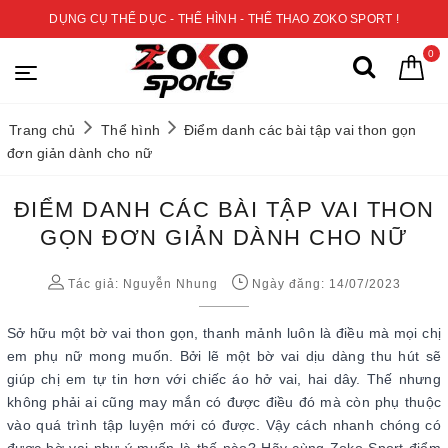
DỤNG CỤ THỂ DỤC - THỂ HÌNH - THỂ THAO ZOKO SPORT !
0
Trang chủ
Thể hình
Điểm danh các bài tập vai thon gọn
đơn giản dành cho nữ
ĐIỂM DANH CÁC BÀI TẬP VAI THON
GỌN ĐƠN GIẢN DÀNH CHO NỮ
Tác giả:
Nguyễn Nhung
Ngày đăng: 14/07/2023
Sở hữu một bờ vai thon gọn, thanh mảnh luôn là điều mà mọi chị
em phụ nữ mong muốn. Bởi lẽ một bờ vai dịu dàng thu hút sẽ
giúp chị em tự tin hơn với chiếc áo hở vai, hai dây. Thế nhưng
không phải ai cũng may mắn có được điều đó mà còn phụ thuộc
vào quá trình tập luyện mới có được. Vậy cách nhanh chóng có