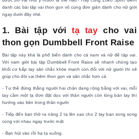
được bờ vai như ý muốn là thế nào? Hãy cùng Zoko Sport điểm
danh các bài tập vai thon gọn vô cùng đơn giản dành cho nữ giới
ngay dưới đây nhé.
1. Bài tập với
tạ tay
cho vai
thon gọn Dumbbell Front Raise
Bài tập này khá là phổ biến dành cho cả nam và nữ để tập vai.
Với nam giới bài tập Dumbbell Front Raise sẽ nhanh chóng tạo
khối cơ bắp tay săn chắc khỏe mạnh còn đối với nữ giưới thì sẽ
giúp cho đôi vai thêm thon gọn và săn chắc hơn cả.
- Tư thế đứng thẳng người hai chân dang rộng bằng với vai, mỗi
tay cầm một tạ đơn đặt dọc với thân người còn lòng bàn tay thì
hướng vào bên trong thân người.
- Tiếp đến bạn thở ra nâng 2 tạ lên sao cho 2 tay bạn song song
cùng với nhau ngay trước mặt
- Bạn hút vào rồi hạ tạ xuống.