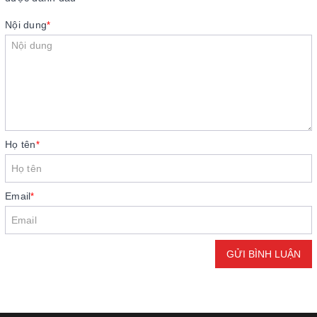
Nội dung
*
Họ tên
*
Email
*
GỬI BÌNH LUẬN