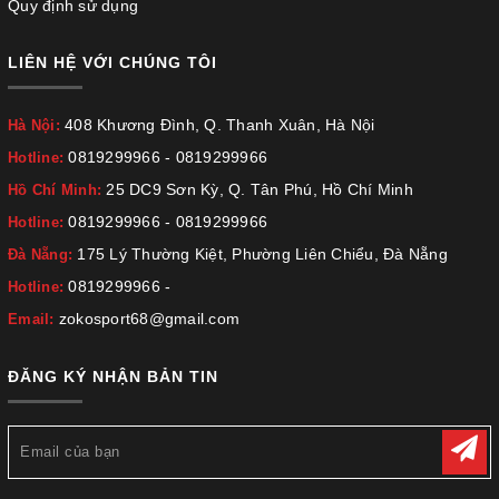
Quy định sử dụng
LIÊN HỆ VỚI CHÚNG TÔI
408 Khương Đình, Q. Thanh Xuân, Hà Nội
Hà Nội:
0819299966
-
0819299966
Hotline:
25 DC9 Sơn Kỳ, Q. Tân Phú, Hồ Chí Minh
Hồ Chí Minh:
0819299966
-
0819299966
Hotline:
175 Lý Thường Kiệt, Phường Liên Chiểu, Đà Nẵng
Đà Nẵng:
0819299966
-
Hotline:
zokosport68@gmail.com
Email:
ĐĂNG KÝ NHẬN BẢN TIN