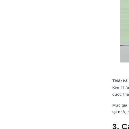
Thiết kế
Kim Thàn
được tha
Mức giá 
tại nhà, 
3. C