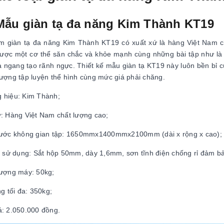
 Mẫu giàn tạ đa năng Kim Thành KT19
 giàn tạ đa năng Kim Thành KT19 có xuất xứ là hàng Việt Nam ch
ược một cơ thể săn chắc và khỏe mạnh cùng những bài tập như là tậ
tạ ngang tạo rãnh ngực. Thiết kế mẫu giàn tạ KT19 này luôn bền bỉ c
tượng tập luyện thể hình cùng mức giá phải chăng.
 hiệu: Kim Thành;
ứ: Hàng Việt Nam chất lượng cao;
hước không gian tập: 1650mmx1400mmx2100mm (dài x rộng x cao);
ệu sử dụng: Sắt hộp 50mm, dày 1,6mm, sơn tĩnh điện chống rỉ đảm b
lượng máy: 50kg;
ng tối đa: 350kg;
á: 2.050.000 đồng.