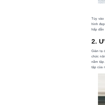
Tùy vào 
hình đẹp
hấp dẫn 
2. Ư
Giàn tạ 
chức năn
nằm tập.
tập của 