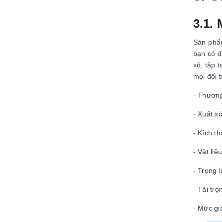
3.1.
Sản phẩm
bạn có đ
xô, tập 
mọi đối 
- Thương
- Xuất x
- Kích t
- Vật li
- Trọng 
- Tải trọ
- Mức gi