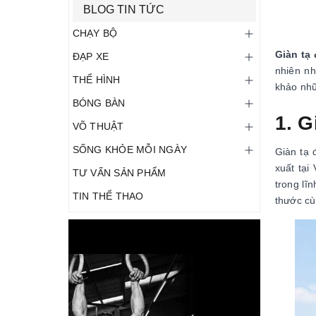
BLOG TIN TỨC
CHẠY BỘ
Giàn tạ
ĐẠP XE
nhiên nh
THỂ HÌNH
khảo nhữ
BÓNG BÀN
1. G
VÕ THUẬT
SỐNG KHỎE MỖI NGÀY
Giàn tạ 
xuất tại
TƯ VẤN SẢN PHẨM
trong lĩ
TIN THỂ THAO
thước cù