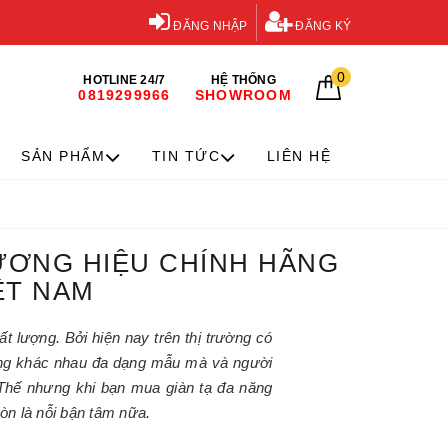
ĐĂNG NHẬP
ĐĂNG KÝ
0
HOTLINE 24/7
HỆ THỐNG
0819299966
SHOWROOM
SẢN PHẨM
TIN TỨC
LIÊN HỆ
HƯƠNG HIỆU CHÍNH HÃNG
ỆT NAM
 lượng. Bởi hiện nay trên thị trường có
ượng khác nhau đa dạng mẫu mà và người
 Thế nhưng khi bạn mua giàn tạ đa năng
còn là nỗi bận tâm nữa.