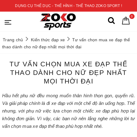
DỤNG CỤ THỂ DỤC - THỂ HÌNH - THỂ THAO ZOKO SPORT !
0
Trang chủ
Kiến thức đạp xe
Tư vấn chọn mua xe đạp thể
thao dành cho nữ đẹp nhất mọi thời đại
TƯ VẤN CHỌN MUA XE ĐẠP THỂ
THAO DÀNH CHO NỮ ĐẸP NHẤT
MỌI THỜI ĐẠI
Hầu hết phụ nữ đều mong muốn thân hình thọn gọn, quyến rũ.
Và giải pháp chính là đi xe đạp với một chế độ ăn uống hợp. Thế
nhưng, với phụ nữ việc lựa chọn một chiếc xe đạp phù hợp lại
không đơn giản. Vì vậy, các bạn nữ nên lắng nghe những lời tư
vấn chọn mua xe đạp thể thao phù hợp nhất nhé.