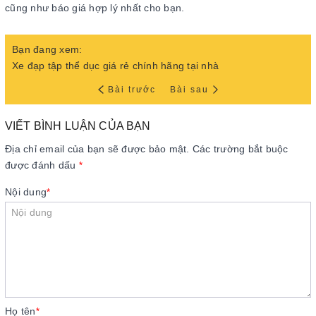
cũng như báo giá hợp lý nhất cho bạn.
Bạn đang xem:
Xe đạp tập thể dục giá rẻ chính hãng tại nhà
Bài trước
Bài sau
VIẾT BÌNH LUẬN CỦA BẠN
Địa chỉ email của bạn sẽ được bảo mật. Các trường bắt buộc
được đánh dấu
*
Nội dung
*
Họ tên
*