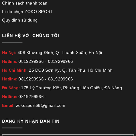
Chính sách thanh toán
Lí do chọn ZOKO SPORT
Quy định sử dụng
LIÊN HỆ VỚI CHÚNG TÔI
408 Khương Đình, Q. Thanh Xuân, Hà Nội
Hà Nội:
0819299966
-
0819299966
Hotline:
25 DC9 Sơn Kỳ, Q. Tân Phú, Hồ Chí Minh
Hồ Chí Minh:
0819299966
-
0819299966
Hotline:
175 Lý Thường Kiệt, Phường Liên Chiểu, Đà Nẵng
Đà Nẵng:
0819299966
-
Hotline:
zokosport68@gmail.com
Email:
ĐĂNG KÝ NHẬN BẢN TIN