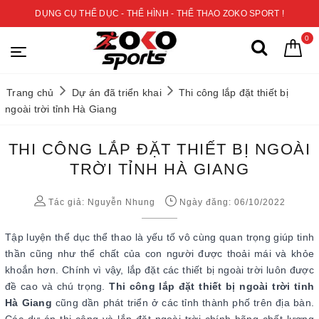
DỤNG CỤ THỂ DỤC - THỂ HÌNH - THỂ THAO ZOKO SPORT !
0
Trang chủ
Dự án đã triển khai
Thi công lắp đặt thiết bị
ngoài trời tỉnh Hà Giang
THI CÔNG LẮP ĐẶT THIẾT BỊ NGOÀI
TRỜI TỈNH HÀ GIANG
Tác giả:
Nguyễn Nhung
Ngày đăng: 06/10/2022
Tập luyện thể dục thể thao là yếu tố vô cùng quan trọng giúp tinh
thần cũng như thể chất của con người được thoải mái và khỏe
khoắn hơn. Chính vì vậy, lắp đặt các thiết bị ngoài trời luôn được
đề cao và chú trọng.
Thi công lắp đặt thiết bị ngoài trời tỉnh
Hà Giang
cũng dần phát triển ở các tỉnh thành phố trên địa bàn.