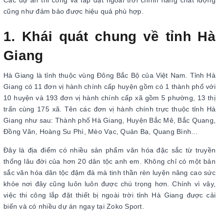
Các dự án thi công và lắp đặt ngoài trời chính hãng chất lượng
cũng như đảm bảo được hiệu quả phù hợp.
1. Khái quát chung về tỉnh Hà
Giang
Hà Giang là tỉnh thuộc vùng Đông Bắc Bộ của Việt Nam. Tỉnh Hà
Giang có 11 đơn vị hành chính cấp huyện gồm có 1 thành phố với
10 huyện và 193 đơn vị hành chính cấp xã gồm 5 phường, 13 thị
trấn cùng 175 xã. Tên các đơn vị hành chính trực thuộc tỉnh Hà
Giang như sau: Thành phố Hà Giang, Huyện Bắc Mê, Bắc Quang,
Đồng Văn, Hoàng Su Phì, Mèo Vạc, Quản Bạ, Quang Bình...
Đây là địa điểm có nhiều sản phẩm văn hóa đặc sắc từ truyền
thống lâu đời của hơn 20 dân tộc anh em. Không chỉ có một bản
sắc văn hóa dân tộc đậm đà mà tinh thần rèn luyện nâng cao sức
khỏe nơi đây cũng luôn luôn được chú trọng hơn. Chính vì vậy,
việc thi công lắp đặt thiết bị ngoài trời tỉnh Hà Giang được cải
biến và có nhiều dự án ngay tại Zoko Sport.