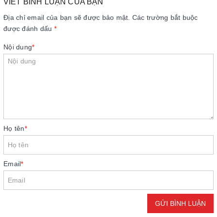
VIẾT BÌNH LUẬN CỦA BẠN
Địa chỉ email của bạn sẽ được bảo mật. Các trường bắt buộc
được đánh dấu
*
Nội dung
*
Họ tên
*
Email
*
GỬI BÌNH LUẬN