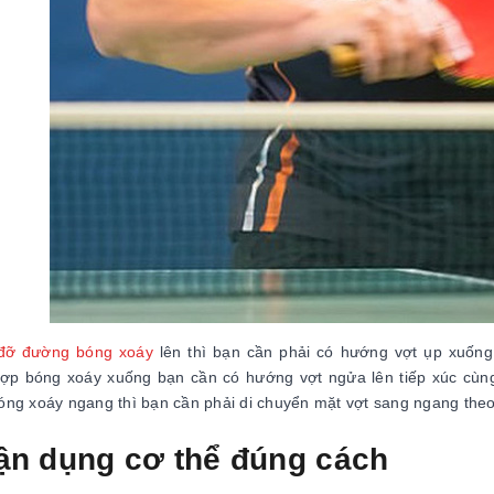
đỡ đường bóng xoáy
lên thì bạn cần phải có hướng vợt ụp xuống
ợp bóng xoáy xuống bạn cần có hướng vợt ngửa lên tiếp xúc cùn
ng xoáy ngang thì bạn cần phải di chuyển mặt vợt sang ngang the
Vận dụng cơ thể đúng cách