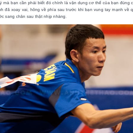
ý mà bạn cần phải biết đó chính là vận dụng cơ thể của bạn đúng 
h đã xoay vai, hông về phía sau trước khi bạn vung tay mạnh về q
ớc sang chân sau thật nhịp nhàng.