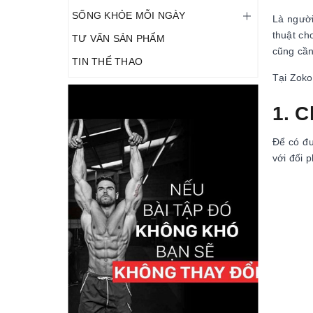
SỐNG KHỎE MỖI NGÀY
Là người
thuật ch
TƯ VẤN SẢN PHẨM
cũng cần
TIN THỂ THAO
Tại Zoko
1. 
Để có đư
với đối 