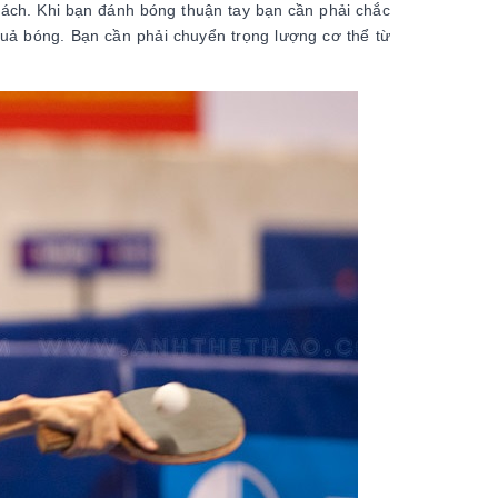
cách. Khi bạn đánh bóng thuận tay bạn cần phải chắc
uả bóng. Bạn cần phải chuyển trọng lượng cơ thể từ