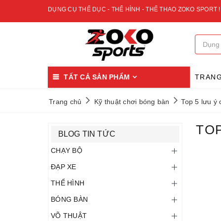
DỤNG CỤ THỂ DỤC - THỂ HÌNH - THỂ THAO ZOKO SPORT !
TẤT CẢ SẢN PHẨM
TRAN
Trang chủ
Kỹ thuật chơi bóng bàn
Top 5 lưu ý 
TOP
BLOG TIN TỨC
CHẠY BỘ
ĐẠP XE
THỂ HÌNH
BÓNG BÀN
VÕ THUẬT