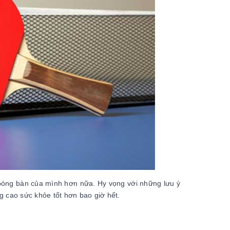
i bóng bàn của mình hơn nữa. Hy vọng với những lưu ý
g cao sức khỏe tốt hơn bao giờ hết.