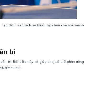
u bạn đánh sai cách sẽ khiến bạn hạn chế sức mạnh
ẩn bị
uẩn bị. Bởi điều này sẽ giúp bnaj có thể phản công
ng, giao bóng.