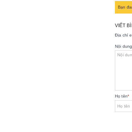
Bạn đa
VIẾT B
Địa chỉ 
Nội dun
Họ tên
*