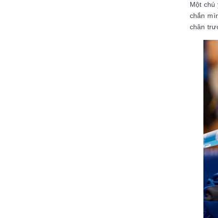
Một chú 
chắn mìn
chân trư