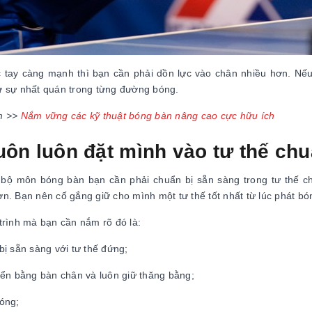
 tay càng mạnh thì bạn cần phải dồn lực vào chân nhiều hơn. Nế
 sự nhất quán trong từng đường bóng.
m >>
Nắm vững các kỹ thuật bóng bàn nâng cao cực hữu ích
uôn luôn đặt mình vào tư thế chu
 bộ môn bóng bàn bạn cần phải chuẩn bị sẵn sàng trong tư thế ch
n. Bạn nên cố gắng giữ cho mình một tư thế tốt nhất từ lúc phát bó
trình mà bạn cần nắm rõ đó là:
bị sẵn sàng với tư thế đứng;
yển bằng bàn chân và luôn giữ thăng bằng;
óng;