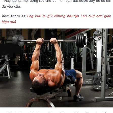
- Hãy lặp lại mọi động tác cho đến khi bạn đạt được đầy đủ số lần
đã yêu cầu.
Xem thêm >>
Leg curl là gì? Những bài tập Leg curl đơn giản
hiệu quả