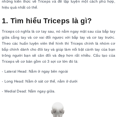
những kiến thức về Triceps và để tập luyện một cách phù hợp,
hiệu quả nhất có thể.
1. Tìm hiểu Triceps là gì?
Triceps có nghĩa là cơ tay sau, nó nằm ngay mặt sau của bắp tay
giữa cẳng tay và cơ vai đối ngược với bắp tay và cơ tay trước.
Theo các huấn luyện viên thể hình thì Triceps chính là nhóm cơ
bắp chính dành cho đôi tay và giúp làm nổi bật cánh tay của bạn
trông người bạn sẽ cân đối và đẹp hơn rất nhiều. Cấu tạo của
Triceps về cơ bản gồm có 3 sợi cơ lớn đó là:
- Lateral Head: Nằm ở ngay bên ngoài
- Long Head: Nằm ở sát cơ thể, nằm ở dưới
- Medial Dead: Nằm ngay giữa.