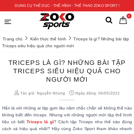
DỤNG CỤ THỂ DỤC - THỂ HÌNH - THỂ THAO ZOKO SPORT !
0
Trang chủ
Kiến thức thể hình
Triceps là gì? Những bài tập
Triceps siêu hiệu quả cho người mới
TRICEPS LÀ GÌ? NHỮNG BÀI TẬP
TRICEPS SIÊU HIỆU QUẢ CHO
NGƯỜI MỚI
Tác giả:
Nguyễn Nhung
Ngày đăng: 06/05/2022
Hẳn là với những ai tập gym lâu năm chắc chắn sẽ không thể nào
không biết đến triceps. Nhưng với những người mới tập thể hình
liệu có biết
Triceps là gì
? Cách tập Triceps như thế nào đúng
cách và hiệu quả nhất? Hãy cùng Zoko Sport tham khảo nhanh