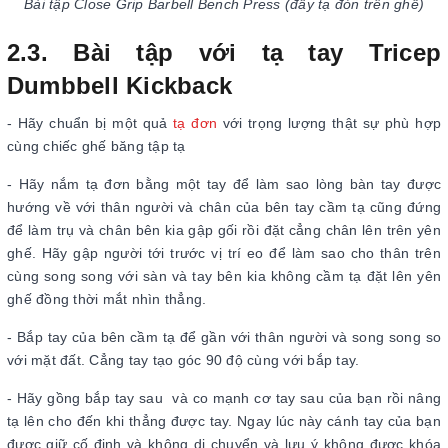
Bài tập Close Grip Barbell Bench Press (đẩy tạ đòn trên ghế)
2.3. Bài tập với tạ tay Tricep
Dumbbell Kickback
- Hãy chuẩn bị một quả
tạ đơn
với trọng lượng thật sự phù hợp
cùng chiếc ghế băng tập tạ
- Hãy nắm tạ đơn bằng một tay để làm sao lòng bàn tay được
hướng về với thân người và chân của bên tay cầm tạ cũng đứng
để làm trụ và chân bên kia gập gối rồi đặt cẳng chân lên trên yên
ghế. Hãy gập người tới trước vị trí eo để làm sao cho thân trên
cùng song song với sàn và tay bên kia không cầm tạ đặt lên yên
ghế đồng thời mắt nhìn thẳng.
- Bắp tay của bên cầm tạ để gần với thân người và song song so
với mặt đất. Cẳng tay tạo góc 90 độ cùng với bắp tay.
- Hãy gồng bắp tay sau và co mạnh cơ tay sau của bạn rồi nâng
tạ lên cho đến khi thẳng được tay. Ngay lúc này cánh tay của bạn
được giữ cố định và không di chuyển và lưu ý không được khóa