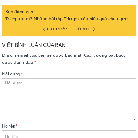
Bạn đang xem:
Triceps là gì? Những bài tập Triceps siêu hiệu quả cho người mới
Bài trước
Bài sau
VIẾT BÌNH LUẬN CỦA BẠN
Địa chỉ email của bạn sẽ được bảo mật. Các trường bắt buộc
được đánh dấu
*
Nội dung
*
Họ tên
*