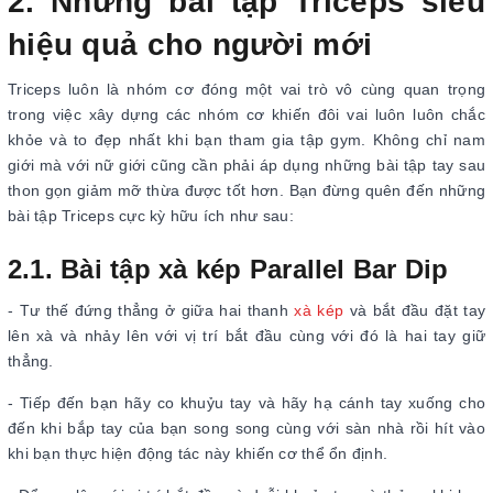
2. Những bài tập Triceps siêu
hiệu quả cho người mới
Triceps luôn là nhóm cơ đóng một vai trò vô cùng quan trọng
trong việc xây dựng các nhóm cơ khiến đôi vai luôn luôn chắc
khỏe và to đẹp nhất khi bạn tham gia tập gym. Không chỉ nam
giới mà với nữ giới cũng cần phải áp dụng những bài tập tay sau
thon gọn giảm mỡ thừa được tốt hơn. Bạn đừng quên đến những
bài tập Triceps cực kỳ hữu ích như sau:
2.1. Bài tập xà kép Parallel Bar Dip
- Tư thế đứng thẳng ở giữa hai thanh
xà kép
và bắt đầu đặt tay
lên xà và nhảy lên với vị trí bắt đầu cùng với đó là hai tay giữ
thẳng.
- Tiếp đến bạn hãy co khuỷu tay và hãy hạ cánh tay xuống cho
đến khi bắp tay của bạn song song cùng với sàn nhà rồi hít vào
khi bạn thực hiện động tác này khiến cơ thể ổn định.