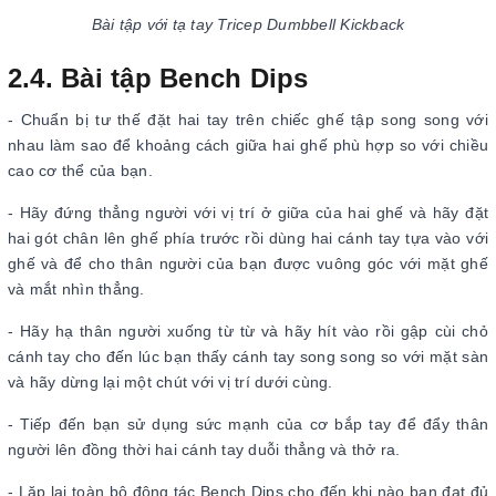
Bài tập với tạ tay Tricep Dumbbell Kickback
2.4. Bài tập Bench Dips
- Chuẩn bị tư thế đặt hai tay trên chiếc ghế tập song song với
nhau làm sao để khoảng cách giữa hai ghế phù hợp so với chiều
cao cơ thể của bạn.
- Hãy đứng thẳng người với vị trí ở giữa của hai ghế và hãy đặt
hai gót chân lên ghế phía trước rồi dùng hai cánh tay tựa vào với
ghế và để cho thân người của bạn được vuông góc với mặt ghế
và mắt nhìn thẳng.
- Hãy hạ thân người xuống từ từ và hãy hít vào rồi gập cùi chỏ
cánh tay cho đến lúc bạn thấy cánh tay song song so với mặt sàn
và hãy dừng lại một chút với vị trí dưới cùng.
- Tiếp đến bạn sử dụng sức mạnh của cơ bắp tay để đẩy thân
người lên đồng thời hai cánh tay duỗi thẳng và thở ra.
- Lặp lại toàn bộ động tác Bench Dips cho đến khi nào bạn đạt đủ