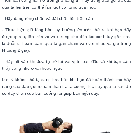
- Khi bạn đang nằm ở trên ghế băng thì hãy dùng đầu gối đá các
quả tạ lên trên cơ thể lần lượt với từng quả một.
- Hãy dang rộng chân và đặt chân lên trên sàn
- Thực hiện giữ lòng bàn tay hướng lên trên thở ra khi bạn đẩy
được quả tạ lên trên và vào trong cho đến lúc cánh tay gần như
là duỗi ra hoàn toàn, quả tạ gần chạm vào với nhau và giữ trong
khoảng 2 giây.
- Hãy hít vào khi đưa tạ trở lại với vị trí ban đầu và khi bạn cảm
thấy căng nhẹ ở vai hoặc ngực.
Lưu ý không thả tạ sang hau bên khi bạn đã hoàn thành mà hãy
nâng cao đầu gối rồi cẩn thận hạ tạ xuống, lúc này quả tạ sau đó
sẽ đẩy chân của bạn xuống rồi giúp bạn ngồi dậy.