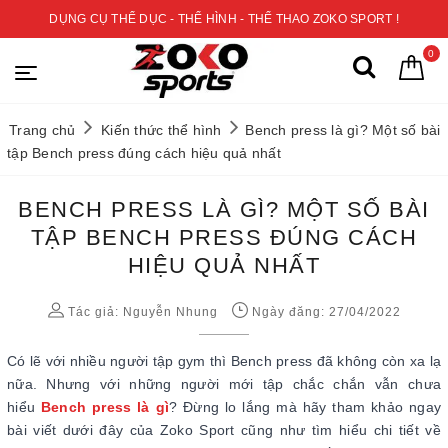
DỤNG CỤ THỂ DỤC - THỂ HÌNH - THỂ THAO ZOKO SPORT !
0
Trang chủ
Kiến thức thể hình
Bench press là gì? Một số bài
tập Bench press đúng cách hiệu quả nhất
BENCH PRESS LÀ GÌ? MỘT SỐ BÀI
TẬP BENCH PRESS ĐÚNG CÁCH
HIỆU QUẢ NHẤT
Tác giả:
Nguyễn Nhung
Ngày đăng: 27/04/2022
Có lẽ với nhiều người tập gym thì Bench press đã không còn xa lạ
nữa. Nhưng với những người mới tập chắc chắn vẫn chưa
hiểu
Bench press là gì
? Đừng lo lắng mà hãy tham khảo ngay
bài viết dưới đây của Zoko Sport cũng như tìm hiểu chi tiết về