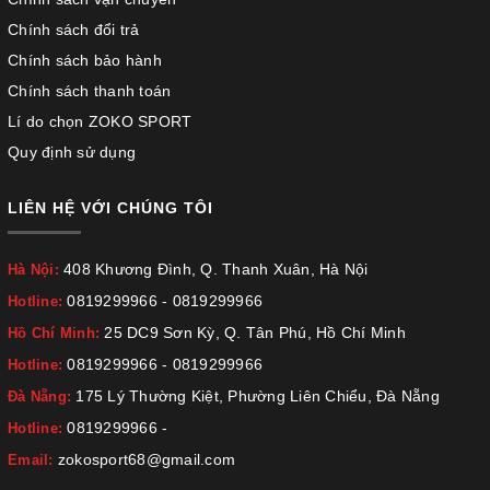
Chính sách đổi trả
Chính sách bảo hành
Chính sách thanh toán
Lí do chọn ZOKO SPORT
Quy định sử dụng
LIÊN HỆ VỚI CHÚNG TÔI
408 Khương Đình, Q. Thanh Xuân, Hà Nội
Hà Nội:
0819299966
-
0819299966
Hotline:
25 DC9 Sơn Kỳ, Q. Tân Phú, Hồ Chí Minh
Hồ Chí Minh:
0819299966
-
0819299966
Hotline:
175 Lý Thường Kiệt, Phường Liên Chiểu, Đà Nẵng
Đà Nẵng:
0819299966
-
Hotline:
zokosport68@gmail.com
Email: